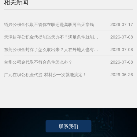
相关新闻
绍兴公积金代取不管你在职还是离职可当天拿钱！
2026-07-17
天津封存公积金代提能当天办不？满足条件就能直接到账！
2026-07-08
东莞公积金封存了怎么取出来？人在外地人也有办法取！
2026-07-08
台州公积金代取不符合条件怎么办？
2026-07-08
广元在职公积金代提-材料少一次就能搞定！
2026-06-26
联系我们