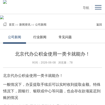
导航
首页
>>
新闻资讯
>>
公司新闻
返回
公司新闻
行业新闻
常见问题
北京代办公积金使用一类卡就能办！
时间：2026-06-08
浏览量：78
北京代办公积金使用一类卡就能办！
一般情况下，办妥提取手续后可以实时收到提取金额。特殊
情况下，因银行、银联或中心等问题，也会存在款项延迟到
账的情况