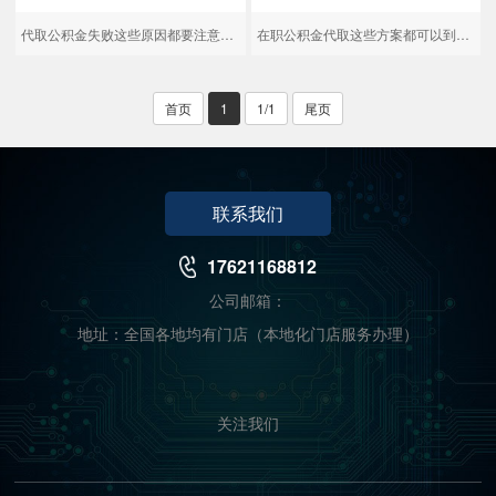
代取公积金失败这些原因都要注意的！
在职公积金代取这些方案都可以到账！
首页
1
1/1
尾页
联系我们
17621168812
公司邮箱：
地址：全国各地均有门店（本地化门店服务办理）
关注我们